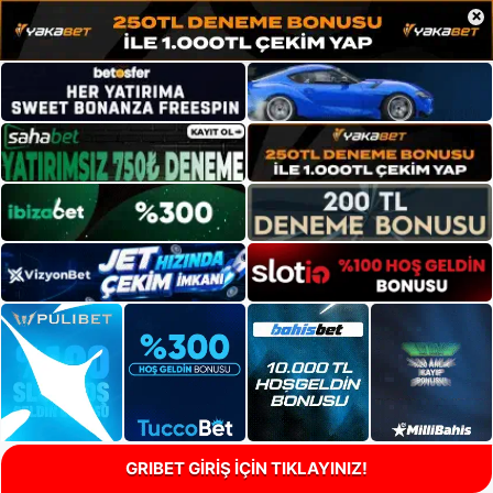
×
GRIBET GİRİŞ İÇİN TIKLAYINIZ!