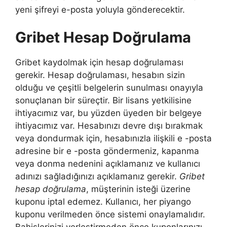
yeni şifreyi e-posta yoluyla gönderecektir.
Gribet Hesap Doğrulama
Gribet kaydolmak için hesap doğrulaması
gerekir. Hesap doğrulaması, hesabın sizin
olduğu ve çeşitli belgelerin sunulması onayıyla
sonuçlanan bir süreçtir. Bir lisans yetkilisine
ihtiyacımız var, bu yüzden üyeden bir belgeye
ihtiyacımız var. Hesabınızı devre dışı bırakmak
veya dondurmak için, hesabınızla ilişkili e -posta
adresine bir e -posta göndermeniz, kapanma
veya donma nedenini açıklamanız ve kullanıcı
adınızı sağladığınızı açıklamanız gerekir.
Gribet
hesap doğrulama
, müşterinin isteği üzerine
kuponu iptal edemez. Kullanıcı, her piyango
kuponu verilmeden önce sistemi onaylamalıdır.