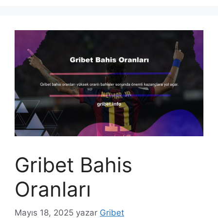
Gribet Bahis
Oranları
Mayıs 18, 2025
yazar
Gribet