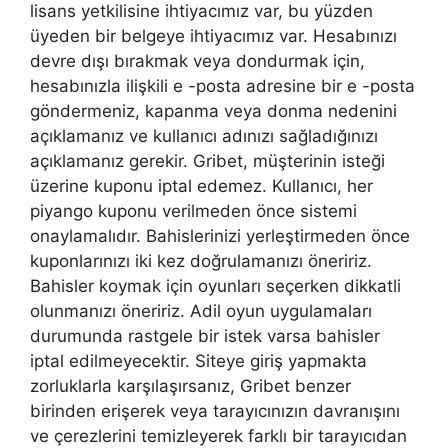
lisans yetkilisine ihtiyacımız var, bu yüzden
üyeden bir belgeye ihtiyacımız var. Hesabınızı
devre dışı bırakmak veya dondurmak için,
hesabınızla ilişkili e -posta adresine bir e -posta
göndermeniz, kapanma veya donma nedenini
açıklamanız ve kullanıcı adınızı sağladığınızı
açıklamanız gerekir. Gribet, müşterinin isteği
üzerine kuponu iptal edemez. Kullanıcı, her
piyango kuponu verilmeden önce sistemi
onaylamalıdır. Bahislerinizi yerleştirmeden önce
kuponlarınızı iki kez doğrulamanızı öneririz.
Bahisler koymak için oyunları seçerken dikkatli
olunmanızı öneririz. Adil oyun uygulamaları
durumunda rastgele bir istek varsa bahisler
iptal edilmeyecektir. Siteye giriş yapmakta
zorluklarla karşılaşırsanız, Gribet benzer
birinden erişerek veya tarayıcınızın davranışını
ve çerezlerini temizleyerek farklı bir tarayıcıdan