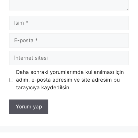
İsim
E-
posta
İnternet
sitesi
Daha sonraki yorumlarımda kullanılması için
adım, e-posta adresim ve site adresim bu
tarayıcıya kaydedilsin.