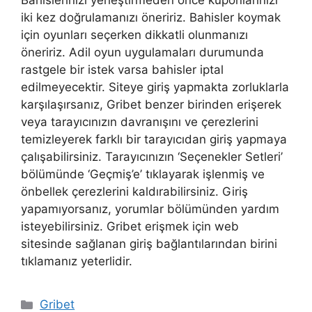
Bahislerinizi yerleştirmeden önce kuponlarınızı
iki kez doğrulamanızı öneririz. Bahisler koymak
için oyunları seçerken dikkatli olunmanızı
öneririz. Adil oyun uygulamaları durumunda
rastgele bir istek varsa bahisler iptal
edilmeyecektir. Siteye giriş yapmakta zorluklarla
karşılaşırsanız, Gribet benzer birinden erişerek
veya tarayıcınızın davranışını ve çerezlerini
temizleyerek farklı bir tarayıcıdan giriş yapmaya
çalışabilirsiniz. Tarayıcınızın ‘Seçenekler Setleri’
bölümünde ‘Geçmiş’e’ tıklayarak işlenmiş ve
önbellek çerezlerini kaldırabilirsiniz. Giriş
yapamıyorsanız, yorumlar bölümünden yardım
isteyebilirsiniz. Gribet erişmek için web
sitesinde sağlanan giriş bağlantılarından birini
tıklamanız yeterlidir.
Kategoriler
Gribet