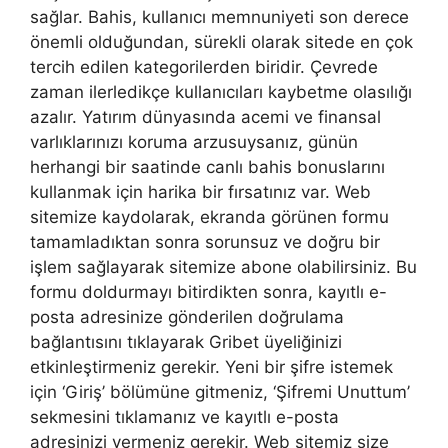
sağlar. Bahis, kullanıcı memnuniyeti son derece
önemli olduğundan, sürekli olarak sitede en çok
tercih edilen kategorilerden biridir. Çevrede
zaman ilerledikçe kullanıcıları kaybetme olasılığı
azalır. Yatırım dünyasında acemi ve finansal
varlıklarınızı koruma arzusuysanız, günün
herhangi bir saatinde canlı bahis bonuslarını
kullanmak için harika bir fırsatınız var. Web
sitemize kaydolarak, ekranda görünen formu
tamamladıktan sonra sorunsuz ve doğru bir
işlem sağlayarak sitemize abone olabilirsiniz. Bu
formu doldurmayı bitirdikten sonra, kayıtlı e-
posta adresinize gönderilen doğrulama
bağlantısını tıklayarak Gribet üyeliğinizi
etkinleştirmeniz gerekir. Yeni bir şifre istemek
için ‘Giriş’ bölümüne gitmeniz, ‘Şifremi Unuttum’
sekmesini tıklamanız ve kayıtlı e-posta
adresinizi vermeniz gerekir. Web sitemiz size