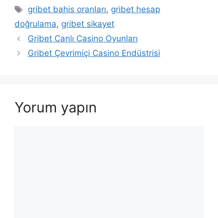
Etiketler
gribet bahis oranları
,
gribet hesap
doğrulama
,
gribet sikayet
Gribet Canlı Casino Oyunları
Gribet Çevrimiçi Casino Endüstrisi
Yorum yapın
Yorum