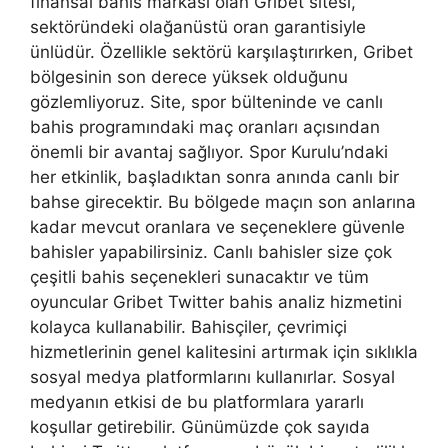
finansal bahis markası olan Gribet sitesi,
sektöründeki olağanüstü oran garantisiyle
ünlüdür. Özellikle sektörü karşılaştırırken, Gribet
bölgesinin son derece yüksek olduğunu
gözlemliyoruz. Site, spor bülteninde ve canlı
bahis programındaki maç oranları açısından
önemli bir avantaj sağlıyor. Spor Kurulu’ndaki
her etkinlik, başladıktan sonra anında canlı bir
bahse girecektir. Bu bölgede maçın son anlarına
kadar mevcut oranlara ve seçeneklere güvenle
bahisler yapabilirsiniz. Canlı bahisler size çok
çeşitli bahis seçenekleri sunacaktır ve tüm
oyuncular Gribet Twitter bahis analiz hizmetini
kolayca kullanabilir. Bahisçiler, çevrimiçi
hizmetlerinin genel kalitesini artırmak için sıklıkla
sosyal medya platformlarını kullanırlar. Sosyal
medyanın etkisi de bu platformlara yararlı
koşullar getirebilir. Günümüzde çok sayıda