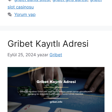
slot casinosu
Yorum yap
Gribet Kayıtlı Adresi
Eylül 25, 2024
yazar
Gribet