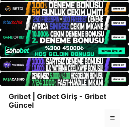
İçeriğe
Gribet | Gribet Giriş - Gribet
atla
Güncel
Menü