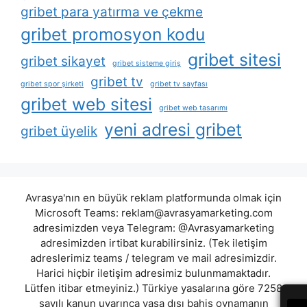
gribet para yatırma ve çekme
gribet promosyon kodu
gribet sitesi
gribet sikayet
gribet sisteme giriş
gribet tv
gribet spor şirketi
gribet tv sayfası
gribet web sitesi
gribet web tasarımı
yeni adresi gribet
gribet üyelik
Avrasya'nın en büyük reklam platformunda olmak için
Microsoft Teams:
reklam@avrasyamarketing.com
adresimizden veya Telegram: @Avrasyamarketing
adresimizden irtibat kurabilirsiniz. (Tek iletişim
adreslerimiz teams / telegram ve mail adresimizdir.
Harici hiçbir iletişim adresimiz bulunmamaktadır.
Lütfen itibar etmeyiniz.) Türkiye yasalarına göre 7258
sayılı kanun uyarınca yasa dışı bahis oynamanın