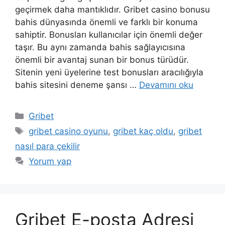
geçirmek daha mantıklıdır. Gribet casino bonusu
bahis dünyasında önemli ve farklı bir konuma
sahiptir. Bonusları kullanıcılar için önemli değer
taşır. Bu aynı zamanda bahis sağlayıcısına
önemli bir avantaj sunan bir bonus türüdür.
Sitenin yeni üyelerine test bonusları aracılığıyla
bahis sitesini deneme şansı …
Devamını oku
Kategoriler
Gribet
Etiketler
gribet casino oyunu
,
gribet kaç oldu
,
gribet
nasıl para çekilir
Yorum yap
Gribet E-posta Adresi