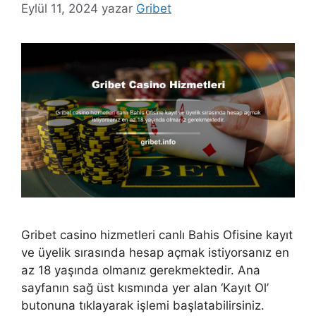
Eylül 11, 2024
yazar
Gribet
Gribet casino hizmetleri canlı Bahis Ofisine kayıt
ve üyelik sırasında hesap açmak istiyorsanız en
az 18 yaşında olmanız gerekmektedir. Ana
sayfanın sağ üst kısmında yer alan ‘Kayıt Ol’
butonuna tıklayarak işlemi başlatabilirsiniz.