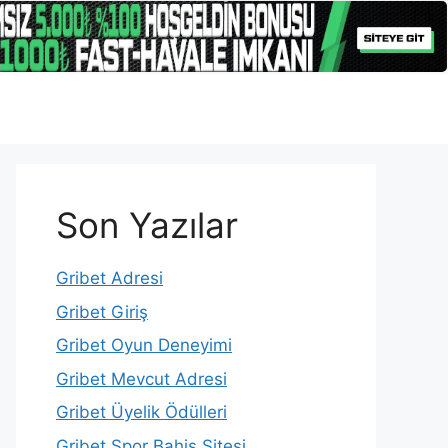
Son Yazılar
Gribet Adresi
Gribet Giriş
Gribet Oyun Deneyimi
Gribet Mevcut Adresi
Gribet Üyelik Ödülleri
Gribet Spor Bahis Sitesi