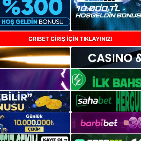
GRIBET GİRİŞ İÇİN TIKLAYINIZ!