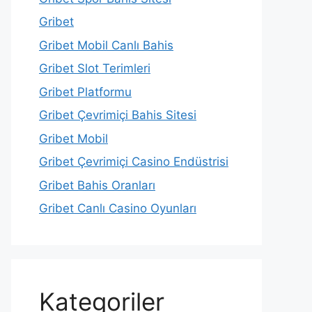
Gribet
Gribet Mobil Canlı Bahis
Gribet Slot Terimleri
Gribet Platformu
Gribet Çevrimiçi Bahis Sitesi
Gribet Mobil
Gribet Çevrimiçi Casino Endüstrisi
Gribet Bahis Oranları
Gribet Canlı Casino Oyunları
Kategoriler