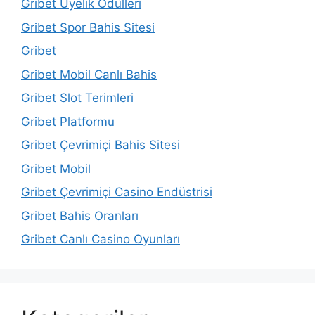
Gribet Üyelik Ödülleri
Gribet Spor Bahis Sitesi
Gribet
Gribet Mobil Canlı Bahis
Gribet Slot Terimleri
Gribet Platformu
Gribet Çevrimiçi Bahis Sitesi
Gribet Mobil
Gribet Çevrimiçi Casino Endüstrisi
Gribet Bahis Oranları
Gribet Canlı Casino Oyunları