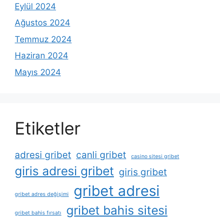
Eylül 2024
Ağustos 2024
Temmuz 2024
Haziran 2024
Mayıs 2024
Etiketler
adresi gribet
canli gribet
casino sitesi gribet
giris adresi gribet
giris gribet
gribet adresi
gribet adres değişimi
gribet bahis sitesi
gribet bahis fırsatı