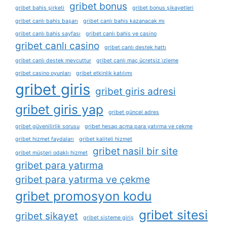
gribet bonus
gribet bahis şirketi
gribet bonus şikayetleri
gribet canlı bahis başarı
gribet canlı bahis kazanacak mı
gribet canlı bahis sayfası
gribet canlı bahis ve casino
gribet canlı casino
gribet canlı destek hattı
gribet canlı destek mevcuttur
gribet canlı maç ücretsiz i̇zleme
gribet casino oyunları
gribet etkinlik katılımı
gribet giris
gribet giris adresi
gribet giris yap
gribet güncel adres
gribet güvenilirlik sorusu
gribet hesap açma para yatırma ve çekme
gribet hizmet faydaları
gribet kaliteli hizmet
gribet nasil bir site
gribet müşteri odaklı hizmet
gribet para yatırma
gribet para yatırma ve çekme
gribet promosyon kodu
gribet sitesi
gribet sikayet
gribet sisteme giriş