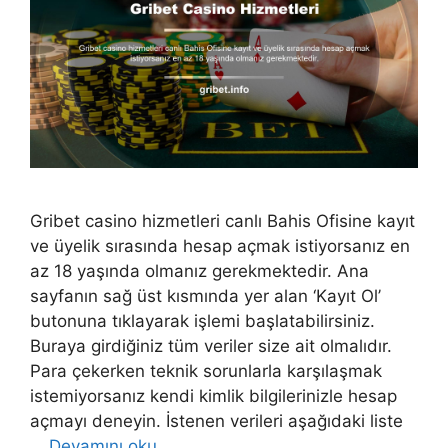
Gribet casino hizmetleri canlı Bahis Ofisine kayıt
ve üyelik sırasında hesap açmak istiyorsanız en
az 18 yaşında olmanız gerekmektedir. Ana
sayfanın sağ üst kısmında yer alan ‘Kayıt Ol’
butonuna tıklayarak işlemi başlatabilirsiniz.
Buraya girdiğiniz tüm veriler size ait olmalıdır.
Para çekerken teknik sorunlarla karşılaşmak
istemiyorsanız kendi kimlik bilgilerinizle hesap
açmayı deneyin. İstenen verileri aşağıdaki liste
…
Devamını oku