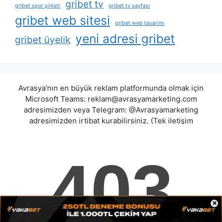
gribet tv
gribet spor şirketi
gribet tv sayfası
gribet web sitesi
gribet web tasarımı
yeni adresi gribet
gribet üyelik
Avrasya'nın en büyük reklam platformunda olmak için
Microsoft Teams:
reklam@avrasyamarketing.com
adresimizden veya Telegram: @Avrasyamarketing
adresimizden irtibat kurabilirsiniz. (Tek iletişim
adreslerimiz teams / telegram ve mail adresimizdir.
Harici hiçbir iletişim adresimiz bulunmamaktadır.
Lütfen itibar etmeyiniz.) Türkiye yasalarına göre 7258
sayılı kanun uyarınca yasa dışı bahis oynamanın
cezaları mevcuttur. Şu an bulunduğunuz site hiç bir
şekilde illegal bahis oyunları oynatmıyor ve oynamaya
aracı olmuyordur.
netxcasino
|
gamabet
|
underoverbet
×
|
betsrolex
|
tahtbet
|
sonicbet
|
betciks
|
casinomilyon