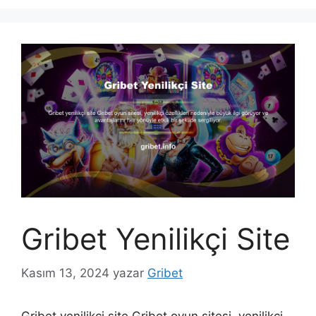
Gribet Yenilikçi Site
Kasım 13, 2024
yazar
Gribet