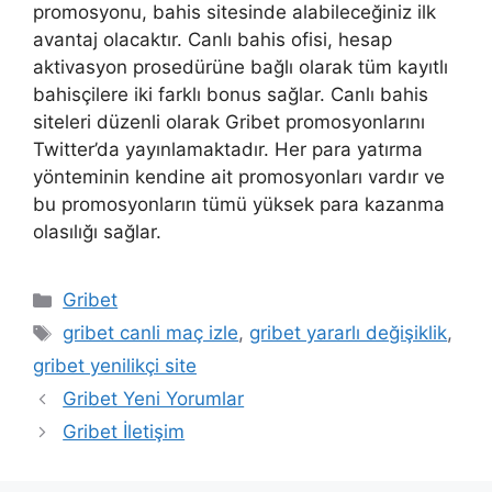
promosyonu, bahis sitesinde alabileceğiniz ilk
avantaj olacaktır. Canlı bahis ofisi, hesap
aktivasyon prosedürüne bağlı olarak tüm kayıtlı
bahisçilere iki farklı bonus sağlar. Canlı bahis
siteleri düzenli olarak Gribet promosyonlarını
Twitter’da yayınlamaktadır. Her para yatırma
yönteminin kendine ait promosyonları vardır ve
bu promosyonların tümü yüksek para kazanma
olasılığı sağlar.
Kategoriler
Gribet
Etiketler
gribet canli maç izle
,
gribet yararlı değişiklik
,
gribet yenilikçi site
Gribet Yeni Yorumlar
Gribet İletişim