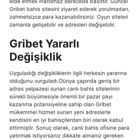
elde etmek inanılmaz derecede basittir. Güncel
Gribet bahis sitesini ziyaret ederek yorulmadan,
zahmetsizce para kazanabilirsiniz. Oyun siteleri
zamanla gelişebilir ve adresleri değişebilir.
Gribet Yararlı
Değişiklik
Uyguladığı değişikliklerin ilgili herkesin yararına
olduğunu vurguladı.Dünya çapında geniş bir
adres yelpazesi sunan canlı bahis sitelerinin
sürekli büyümesiyle önemli bir pazar payı
kazanma potansiyeline sahip olan Gribet
mükemmel hizmet sunan yeni adreslerle
kendisini en iyi bahisçilerden biri olarak kabul
ettirmiştir. Sonuç olarak, canlı bahis ofisine para
yatırmak istiyorsanız dikkate almanız gereken