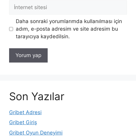
İnternet
sitesi
Daha sonraki yorumlarımda kullanılması için
adım, e-posta adresim ve site adresim bu
tarayıcıya kaydedilsin.
Son Yazılar
Gribet Adresi
Gribet Giriş
Gribet Oyun Deneyimi