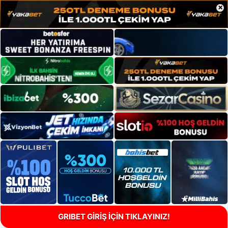
×
GRIBET GİRİŞ İÇİN TIKLAYINIZ!