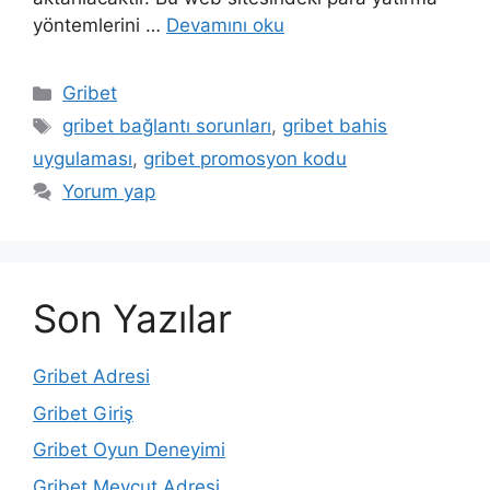
yöntemlerini …
Devamını oku
Kategoriler
Gribet
Etiketler
gribet bağlantı sorunları
,
gribet bahis
uygulaması
,
gribet promosyon kodu
Yorum yap
Son Yazılar
Gribet Adresi
Gribet Giriş
Gribet Oyun Deneyimi
Gribet Mevcut Adresi