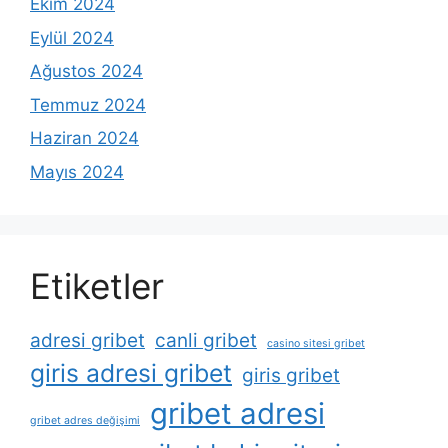
Ekim 2024
Eylül 2024
Ağustos 2024
Temmuz 2024
Haziran 2024
Mayıs 2024
Etiketler
adresi gribet
canli gribet
casino sitesi gribet
giris adresi gribet
giris gribet
gribet adresi
gribet adres değişimi