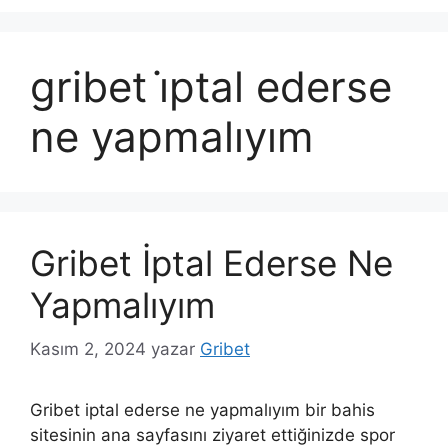
gribet i̇ptal ederse
ne yapmalıyım
Gribet İptal Ederse Ne
Yapmalıyım
Kasım 2, 2024
yazar
Gribet
Gribet iptal ederse ne yapmalıyım bir bahis
sitesinin ana sayfasını ziyaret ettiğinizde spor