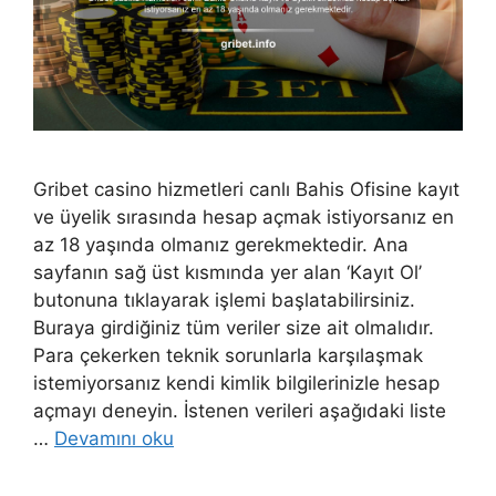
Gribet casino hizmetleri canlı Bahis Ofisine kayıt
ve üyelik sırasında hesap açmak istiyorsanız en
az 18 yaşında olmanız gerekmektedir. Ana
sayfanın sağ üst kısmında yer alan ‘Kayıt Ol’
butonuna tıklayarak işlemi başlatabilirsiniz.
Buraya girdiğiniz tüm veriler size ait olmalıdır.
Para çekerken teknik sorunlarla karşılaşmak
istemiyorsanız kendi kimlik bilgilerinizle hesap
açmayı deneyin. İstenen verileri aşağıdaki liste
…
Devamını oku