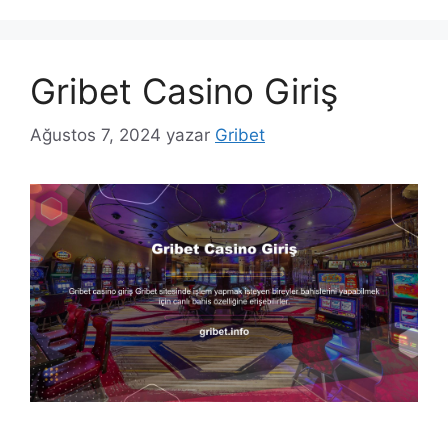
Gribet Casino Giriş
Ağustos 7, 2024
yazar
Gribet