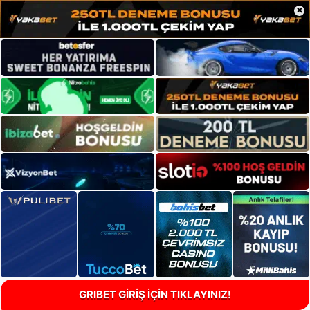
×
GRIBET GİRİŞ İÇİN TIKLAYINIZ!