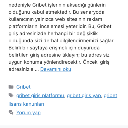
nedeniyle Gribet işlerinin aksadığı günlerin
olduğunu kabul etmektedir. Bu senaryoda
kullanıcının yalnızca web sitesinin reklam
platformlarını incelemesi yeterlidir. Bu, Gribet
giriş adresinizde herhangi bir değişiklik
olduğunda sizi derhal bilgilendirmemizi sağlar.
Belirli bir sayfaya erişmek için duyuruda
belirtilen giriş adresine tıklayın; bu adres sizi
uygun konuma yönlendirecektir. Önceki giriş
adresinizle …
Devamını oku
Kategoriler
Gribet
Etiketler
gribet giriş platformu
,
gribet giris yap
,
gribet
lisans kanunları
Yorum yap