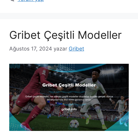
Gribet Çeşitli Modeller
Ağustos 17, 2024
yazar
Gribet